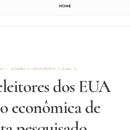
HOME
28
•
ECONOMIA E INVESTIMENTOS
•
VIEWS: 4
eleitores dos EUA
ão econômica de
ta pesquisado