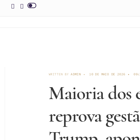
WRITTEN BY
ADMIN
•
10 DE MAIO DE 2026
•
09:
Maioria dos 
reprova gest
Trump, apon