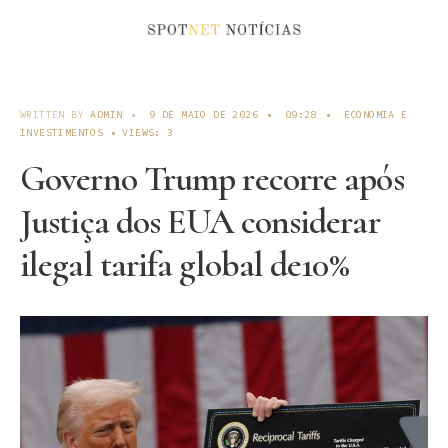
WRITTEN BY
ADMIN
•
9 DE MAIO DE 2026
•
09:28
•
ECONOMIA E
INVESTIMENTOS
•
VIEWS: 3
Governo Trump recorre após
Justiça dos EUA considerar
ilegal tarifa global de10%