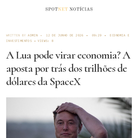
WRITTEN BY
ADMIN
•
12 DE JUNHO DE 2026
•
09:29
•
ECONOMIA E
INVESTIMENTOS
•
VIEWS: 8
A Lua pode virar economia? A
aposta por trás dos trilhões de
dólares da SpaceX