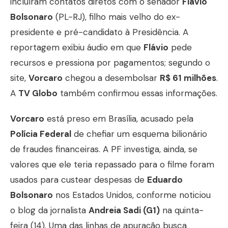
incluíram contatos diretos com o senador
Flávio
Bolsonaro
(PL-RJ), filho mais velho do ex-
presidente e pré-candidato à Presidência. A
reportagem exibiu áudio em que
Flávio
pede
recursos e pressiona por pagamentos; segundo o
site,
Vorcaro
chegou a desembolsar
R$ 61 milhões
.
A
TV Globo
também confirmou essas informações.
Vorcaro
está preso em Brasília, acusado pela
Polícia Federal
de chefiar um esquema bilionário
de fraudes financeiras. A PF investiga, ainda, se
valores que ele teria repassado para o filme foram
usados para custear despesas de
Eduardo
Bolsonaro
nos Estados Unidos, conforme noticiou
o blog da jornalista
Andreia Sadi (G1)
na quinta-
feira (14). Uma das linhas de apuração busca