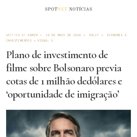
WRITTEN BY
ADMIN
•
16 DE MAIO DE 2026
•
09:27
•
ECONOMIA E
INVESTIMENTOS
•
VIEWS: 5
Plano de investimento de
filme sobre Bolsonaro previa
cotas de 1 milhão dedólares e
‘oportunidade de imigração’