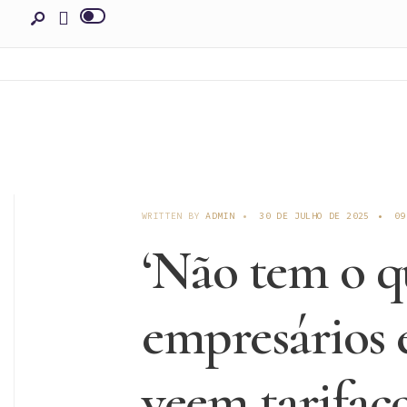
WRITTEN BY
ADMIN
•
30 DE JULHO DE 2025
•
09
‘Não tem o qu
empresários e
veem tarifaço