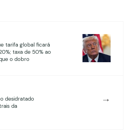
 tarifa global ficará
 20%; taxa de 50% ao
sque o dobro
→
ço desidratado
rais da