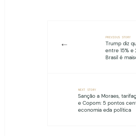
PREVIOUS STORY
←
Trump diz que
entre 15% e
Brasil é mai
NEXT STORY
Sanção a Moraes, tarifa
e Copom: 5 pontos cent
economia eda política