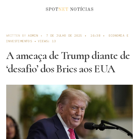
WRITTEN BY
ADMIN
•
7 DE JULHO DE 2025
•
16:38
•
ECONOMIA E
INVESTIMENTOS
•
VIEWS: 13
A ameaça de Trump diante de
‘desafio’ dos Brics aos EUA