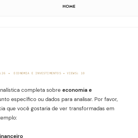
HOME
:26
•
ECONOMIA E INVESTIMENTOS
•
VIEWS: 10
rnalística completa sobre
economia e
nto específico ou dados para analisar. Por favor,
cia que você gostaria de ver transformadas em
xemplo:
inanceiro